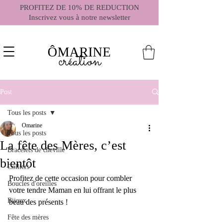
PROFITEZ DE 10% DE REDUCTION
Inscrivez vous à notre newsletter
ÔMARINE
création
Post
Tous les posts
Omarine
Tous les posts
La fête des Mères, c’est
Bracelets de cheville
bientôt
Colliers
Profitez de cette occasion pour combler 
Boucles d'oreilles
votre tendre Maman en lui offrant le plus 
Bijoux
beau des présents !
Fête des mères