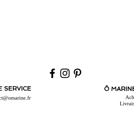
E SERVICE
Ô MARINE
Ach
ct@omarine.fr
Livrai