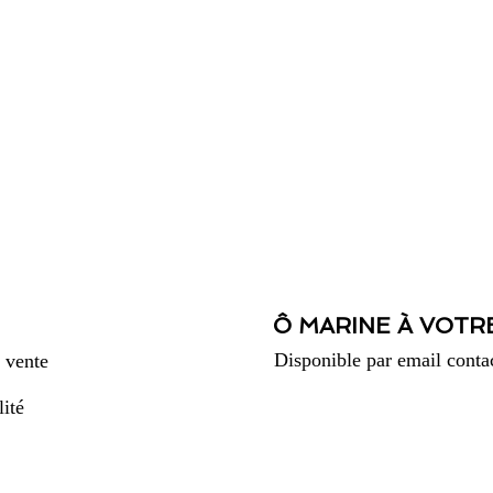
Ô MARINE À VOTR
Disponible par email
conta
 vente
lité