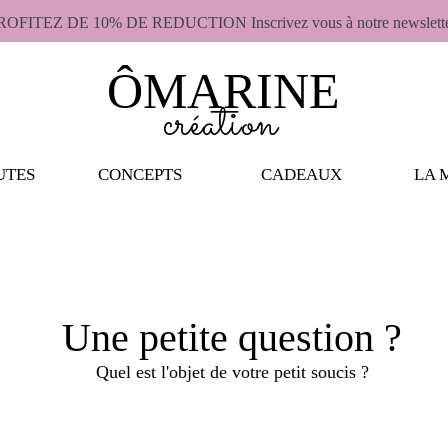
ROFITEZ DE 10% DE REDUCTION Inscrivez vous à notre newslett
ÔMARINE
création
UTES
CONCEPTS
CADEAUX
LA 
Une petite question ?
Quel est l'objet de votre petit soucis ?