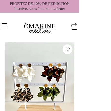
PROFITEZ DE 10% DE REDUCTION
Inscrivez vous à notre newsletter
ÔMARINE
création