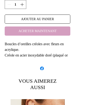
AJOUTER AU PANIER
ACHETER MAINTENANT
Boucles d’oreilles créoles avec fleurs en
acrylique.
Créole en acier inoxydable doré (plaqué or
18k).
Hypoallergenique.
Longueur totale 5.5cm en partant du trou de
VOUS AIMEREZ
l’oreille.
AUSSI
Largeur de la fleur 5cm au plus large de la
fleur.