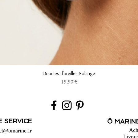
Aperçu rapide
Boucles d'oreilles Solange
Prix
19,90 €
E SERVICE
Ô MARINE
Ach
ct@omarine.fr
Livrai