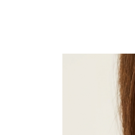
Article fait main
Longueur: 5 Centimètres
Matériaux : Acier, Inox, Or, Pie
Emplacement: Lobe
Fermeture: Dormeuses
Style: Bohême et hippie
Peut être personnalisé: Oui