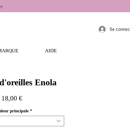
er
Se connec
MARQUE
AIDE
d'oreilles Enola
Prix
18,00 €
leur principale
*