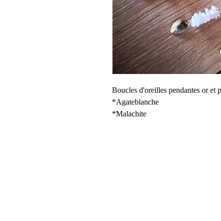
Boucles d'oreilles pendantes or et p
*Agateblanche
*Malachite
*Quartz rose
*Agate rouge
*Aigue Marine
*Pierre de sable bleu nuit
Les pierres sont naturelles.
Le feuille dorée et la boucle sont 
Longueur d'environ 5cm.
Détails
: