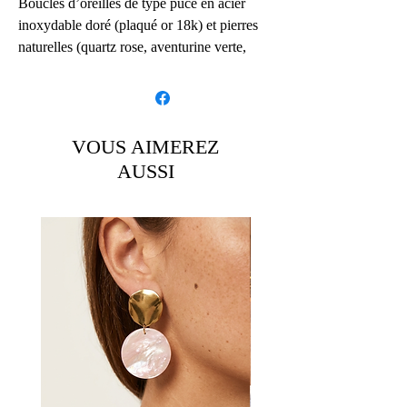
Boucles d’oreilles de type puce en acier
inoxydable doré (plaqué or 18k) et pierres
naturelles (quartz rose, aventurine verte,
onyx noir, labradorite/spectrolite ou nacre
blanche)
Diamètre des pierres 8mm.
VOUS AIMEREZ
Possibilité de se doucher avec.
AUSSI
Détails:
Article fait main
Envoyé par une petite entreprise basée
ici :
France
Largeur: 8 Millimètres
Matériaux : Acier, Coquillage, Inox, Or,
Pierre
Emplacement: Lobe
Fermeture: Dos à vis