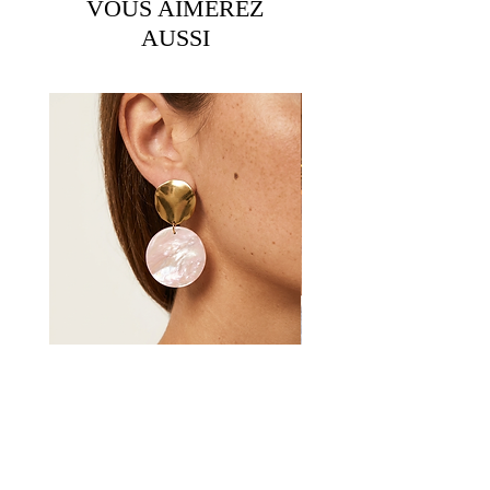
Réalisé sur commande
VOUS AIMEREZ
· Internationale : 3 à 8 jours ouvrés -
l’eau, le parfum, les produits chimiques et
AUSSI
Livraison à 6€ euros par envoi
les cosmétiques. Pour cela, nous vous
conseillons de mettre vos bijoux après votre
RETOURS
mise en beauté.
Tout comme vous, nos bijoux ont besoin de
Si vos bijoux ne vous convenaient pas, vous
se reposer, alors, de temps en temps, pensez
avez 14 jours pour nous les retourner contre
à les retirer au moment de vous coucher.
remboursement (sauf bijoux portés ou
Enfin, pour nettoyer vos bijoux, un chiffon
personnalisés et boucles d'oreilles).
doux et sec suffira à raviver l’éclat de l’or
Pour connaître la procédure à suivre,
qui se patine légèrement avec le temps.
contactez impérativement le service client
PETITE ASTUCE : Pour éviter qu’un
via notre formulaire de contact ou bien en
collier ou sautoir ne s’emmêle, laissez
nous écrivant à : contact@omarine.fr
toujours le fermoir à l’extérieur du pochon
Si la procédure n'est pas respectée le retour
en le refermant.
Boucles d'oreilles Solange
ne sera pas accepté.
En effet, les bijoux s’emmêlent toujours par
Prix
19,90 €
les extrémités.