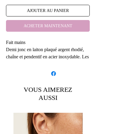
AJOUTER AU PANIER
ACHETER MAINTENANT
Fait mains
Demi jonc en laiton plaqué argent rhodié,
chaîne et pendentif en acier inoxydable. Les
perles sont naturelles (aigue marine bleu
ciel, jade blanche, jade verte, quartz rose
pale, labradorite grise ou perle en verre grise
à reflets bleu).
VOUS AIMEREZ
AUSSI
Bracelet non ajustable. N'hésitez à me
communiquer la mesure de votre poignet
pour l'ajuster au mieux.
Sans demande de votre part, j'enverrai une
taille standard pour des poignets allant