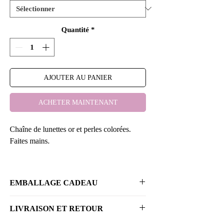
Quantité
*
AJOUTER AU PANIER
ACHETER MAINTENANT
Chaîne de lunettes or et perles colorées.
Faites mains.
D'une longueur d'environ 75cm. Les
chaînes sont en acier inoxydable doré
EMBALLAGE CADEAU
(plaqué or 18k) et perles de rocailles de
couleur rouge, bleu, vert, orange ou noir.
Vous souhaitez avoir un bel emballage pour
LIVRAISON ET RETOUR
offrir vos bijoux ou vous faire plaisir ?