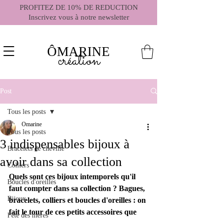
PROFITEZ DE 10% DE REDUCTION
Inscrivez vous à notre newsletter
ÔMARINE
création
Post
Tous les posts
Omarine
Tous les posts
3 indispensables bijoux à
Bracelets de cheville
avoir dans sa collection
Colliers
Quels sont ces bijoux intemporels qu'il 
Boucles d'oreilles
faut compter dans sa collection ? Bagues, 
Bijoux
bracelets, colliers et boucles d'oreilles : on 
fait le tour de ces petits accessoires que 
Fête des mères