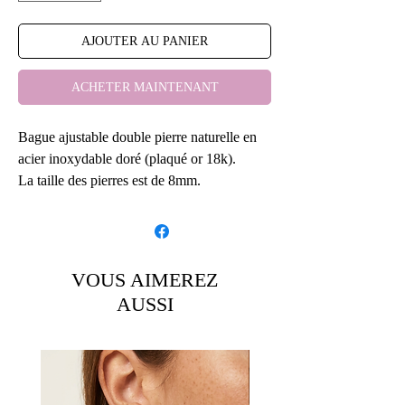
AJOUTER AU PANIER
ACHETER MAINTENANT
Bague ajustable double pierre naturelle en
acier inoxydable doré (plaqué or 18k).
La taille des pierres est de 8mm.
Plusieurs pierres naturelles au choix.
Quartz rose, onyx noir, nacre blanche,
labradorite grise, œil de tigre marron et
aventurine verte.
VOUS AIMEREZ
AUSSI
Ne convient pas aux doigts épais (supérieur
à la taille 58).
Principaux détails:
Fabriqué par Omarineboutique