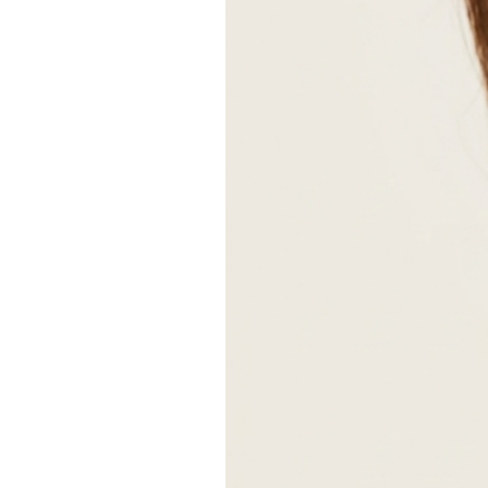
- obsidienne dorée (noir reflets or)
- aventurine bleu
Détails de l'article:
Article fait main
Envoyé par une petite entreprise
France
Matériaux : Acier, Gemme, Or
Gemme: Apatite
Fermeture: Mousqueton
Réglable
Style: Minimaliste
Peut être personnalisé
Recyclé
Réalisé sur commande