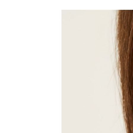
-bracelet 4 perles naturelles de di
inoxydable doré de taille 3mm.
-bracelet 5 perles pierre naturelle
2 perles dorées en acier inoxydable
Possibilité de réaliser le bracelet 
l’inverse plutôt épais n’hésitez à me
Ce bracelet est disponible avec d’au
boutique à savoir:
- œil de tigre (marron)
- aventurine (verte)
- labradorite (grise)
- quartz rose
- onyx (noir)
- turquoise afriquaine
- agate indienne (teintes vertes)
- pierre de soleil (rose orangée)