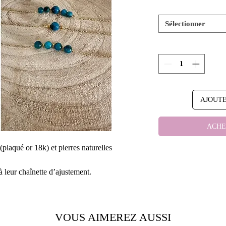
Sélectionner
AJOUTE
ACHE
(plaqué or 18k) et pierres naturelles
à leur chaînette d’ajustement.
amètre 8mm et de perles striées en acier
VOUS AIMEREZ AUSSI