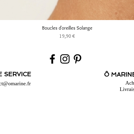
Aperçu rapide
Boucles d'oreilles Solange
Prix
19,90 €
E SERVICE
Ô MARINE
Ach
ct@omarine.fr
Livrai