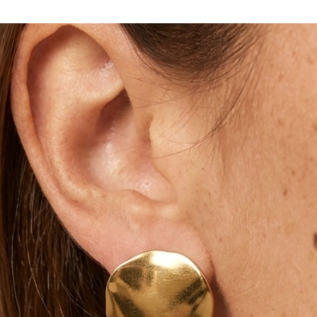
amètre 6mm et 3 perles rondes en acier
s. 1 de diamètre 8mm et 4 de diamètre 6mm.
 doré.
sur mesure. Si vous un poignet plutôt fin ou à
 le signaler.
tres pierres naturelles au sein de ma