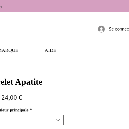
er
Se connec
MARQUE
AIDE
elet Apatite
Prix
24,00 €
leur principale
*