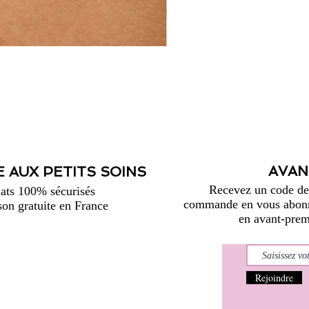
AVAN
 AUX PETITS SOINS
Recevez un code de 
ats 100% sécurisés
commande en vous abonna
son gratuite en France
en avant-premi
Rejoindre