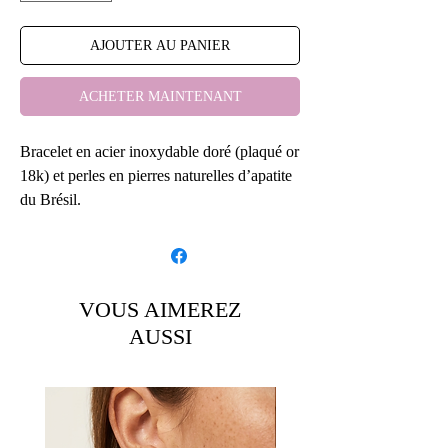
AJOUTER AU PANIER
ACHETER MAINTENANT
Bracelet en acier inoxydable doré (plaqué or
18k) et perles en pierres naturelles d’apatite
du Brésil.
les perles sont montées sur un fil en acier
doré.
Taille des pierres 10x14mm.
VOUS AIMEREZ
AUSSI
3 choix de bracelets:
-chaîne perlée
- chaîne simple
- multi pierres