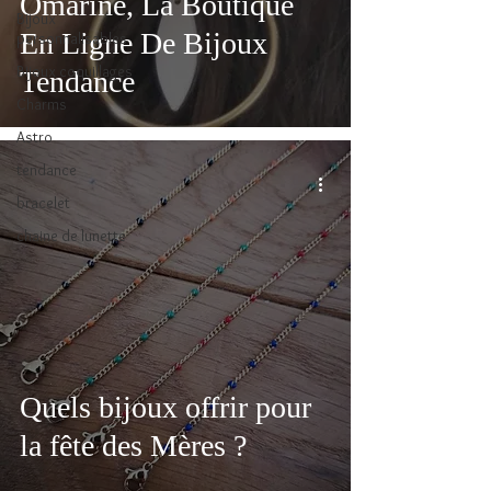
Omarine, La Boutique
Bijoux
En Ligne De Bijoux
personnalisables
Bijoux coquillages
Tendance
Charms
Astro
tendance
bracelet
chaine de lunette
Quels bijoux offrir pour
la fête des Mères ?