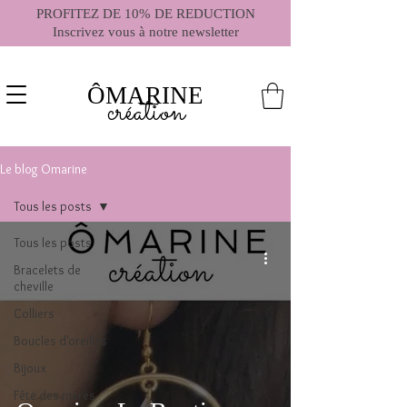
PROFITEZ DE 10% DE REDUCTION
Inscrivez vous à notre newsletter
ÔMARINE
création
Le blog Omarine
Tous les posts
Tous les posts
Bracelets de
cheville
Colliers
Boucles d'oreilles
Bijoux
Fête des mères