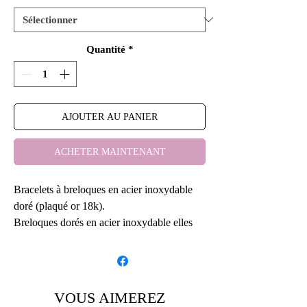
Quantité
*
AJOUTER AU PANIER
ACHETER MAINTENANT
Bracelets à breloques en acier inoxydable
doré (plaqué or 18k).
Breloques dorés en acier inoxydable elles
aussi.
Fruits en acier doré
Bonbons ourson en résine.
Citrons en résine.
VOUS AIMEREZ