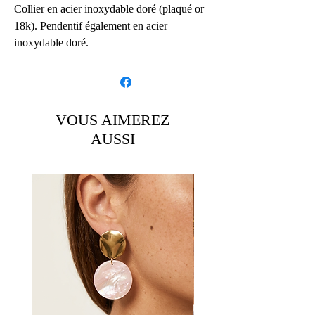
Collier en acier inoxydable doré (plaqué or
18k). Pendentif également en acier
inoxydable doré.
Diamètre du pendentif 2cm.
Pierre naturelles agate verte ou labradorite
grise 4mm.
VOUS AIMEREZ
Réalisé avec une longueur de 45cm + 3cm
AUSSI
de chaînette d’ajustement environ. (Cf photo
porté).
Possibilité de faire du sur mesure. N’hésitez
pas à me communiquer la mesure de votre
choix.
Détails:
Article fait main
Envoyé par une petite entreprise basée
ici :
France