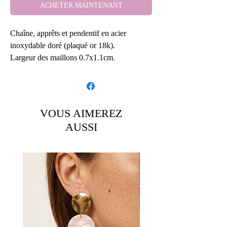
ACHETER MAINTENANT
Chaîne, apprêts et pendentif en acier
inoxydable doré (plaqué or 18k).
Largeur des maillons 0.7x1.1cm.
Réalisé avec une longueur de 43cm + 2cm
de chaînette d'ajustement (photo porté).
Possibilité de faire du sur mesure.
VOUS AIMEREZ
Pour une longueur supérieur à 45cm,il
AUSSI
faudra rajouter un léger supplément.
Détails:
Article fait main
Envoyé par une petite entreprise basée
ici :
France
Longueur du collier: 43 Centimètres