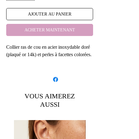
AJOUTER AU PANIER
ACHETER MAINTENANT
Collier ras de cou en acier inoxydable doré
(plaqué or 14k) et perles à facettes colorées.
Collier réalisé avec une longueur de 35cm +
4cm de chaînette d’ajustement. Modèle ras
de cou (cf photo porté).
VOUS AIMEREZ
Possibilité de faire du sur mesure. N’hésitez
AUSSI
pas à me communiquer la mesure de votre
choix.
Détails:
Article fait main