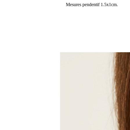
Mesures pendentif 1.5x1cm.
Réalisé avec une longueur de 45cm
Possibilité de le faire plus court o
Détails:
Article fait main
Envoyé par une petite entreprise
France
Longueur du collier: 45 Centim
Matériaux : Acier, Inox, Or
Fermeture: Mousqueton
Longueur réglable
Style: Minimaliste
Peut être personnalisé
Réalisé sur commande