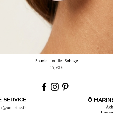
Aperçu rapide
Boucles d'oreilles Solange
Prix
19,90 €
E SERVICE
Ô MARINE
Ach
ct@omarine.fr
Livrai