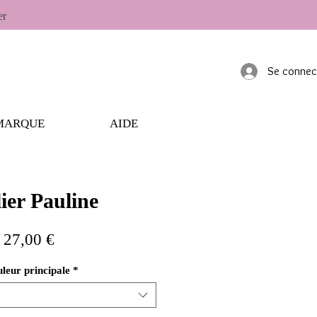
er
Se connec
MARQUE
AIDE
ier Pauline
Prix
27,00 €
leur principale
*