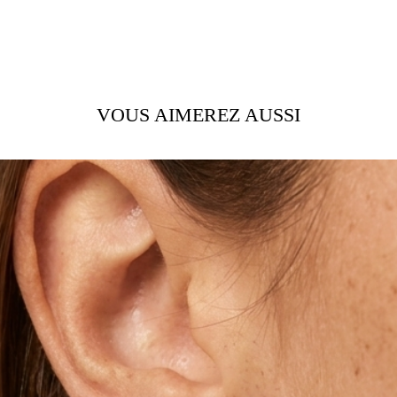
 + environ 3cm de chaînette d’ajustement.
u à l’inverse plus long sur demande.
VOUS AIMEREZ AUSSI
 basée ici :
ètres