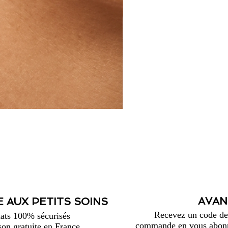
AVAN
 AUX PETITS SOINS
Recevez un code de 
ats 100% sécurisés
commande en vous abonna
son gratuite en France