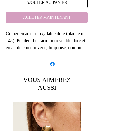
AJOUTER AU PANIER
ACHETER MAINTENANT
Collier en acier inoxydable doré (plaqué or
14k). Pendentif en acier inoxydable doré et
émail de couleur verte, turquoise, noir ou
blanc faisant 4.4cm de large, il est rempli
donc légèrement lourd.
Réalisé avec une longueur totale de 46cm
VOUS AIMEREZ
photo portée avec le haut orange.
AUSSI
En photo principale il a été réalisé avec une
longueur de 40cm sur mesure pour la
personne qui l’a demandé.
Vous pouvez me communiquer la mesure de
votre choix si vous le souhaitez.