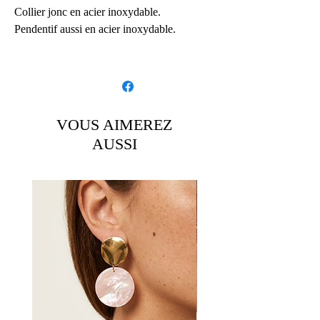
Collier jonc en acier inoxydable.
Pendentif aussi en acier inoxydable.
4 choix de pendentif. Sélectionnez un
numéro pour faire votre choix.
Détails:
VOUS AIMEREZ
Article fait main
AUSSI
Envoyé par une petite entreprise basée
ici :
France
Largeur du pendentif: 3 Centimètres;
Hauteur du pendentif: 3 Centimètres
Matériaux : Acier, Inox
Fermeture: Fermoir boule
Style de chaîne: Chaînes particulières
Style: Minimaliste
Réalisé sur commande