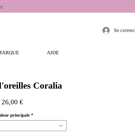
er
Se connec
MARQUE
AIDE
'oreilles Coralia
Prix
26,00 €
leur principale
*