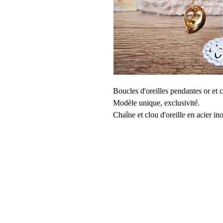
Boucles d'oreilles pendantes or et 
Modèle unique, exclusivité.
Chaîne et clou d'oreille en acier i
Véritable bouton de couture en for
Longueur 6.5cm.
Détails:
Article fait main
Longueur: 6.5 Centimètres
Matériaux : Acier, Inox, Laiton
Emplacement: Lobe
Fermeture: Stoppeur