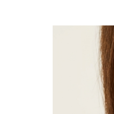
Style: Bohême et hippie
Peut être personnalisé
Recyclé