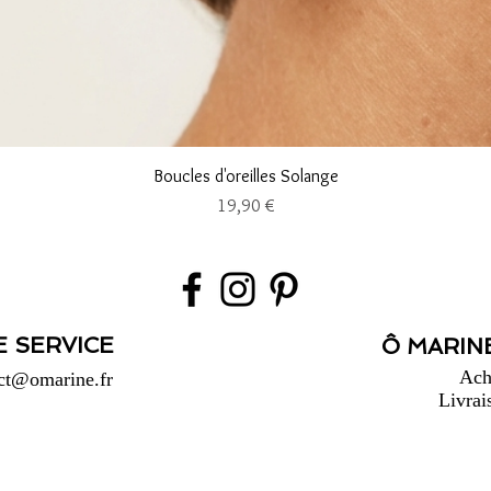
Aperçu rapide
Boucles d'oreilles Solange
Prix
19,90 €
E SERVICE
Ô MARINE
Ach
ct@omarine.fr
Livrai