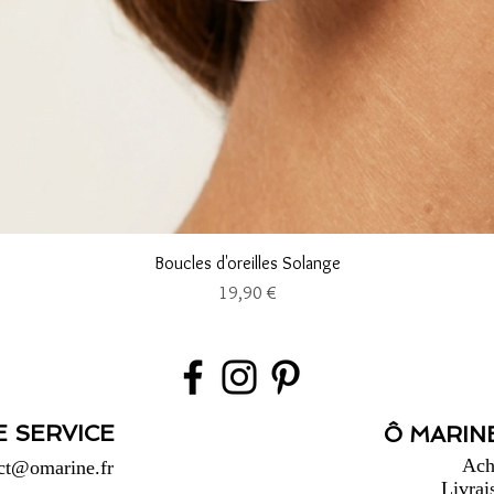
Aperçu rapide
Boucles d'oreilles Solange
Prix
19,90 €
E SERVICE
Ô MARINE
Ach
ct@omarine.fr
Livrai