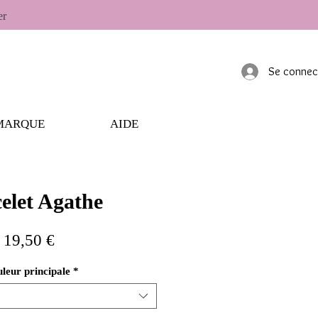
er
Se connec
MARQUE
AIDE
elet Agathe
Prix
19,50 €
leur principale
*