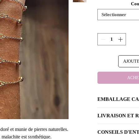
Cou
Sélectionner
AJOUTE
ACHE
EMBALLAGE C
Vous souhaitez avoir 
LIVRAISON ET 
bijoux ou vous faire p
Sélectionnez le nomb
LIVRAISON
doré et munie de pierres naturelles.
CONSEILS D'EN
souhaitez dans la ru
 malachite est synthétique.