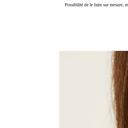
Possibilité de le faire sur mesure,
préciser si vous avez un petit, moy
Détails
:
Article fait main
Matériaux : Pierre
Style de chaîne: Boule
Fermeture: Mousqueton
Ajustable: Oui
Style: Minimaliste
Réalisé sur commande