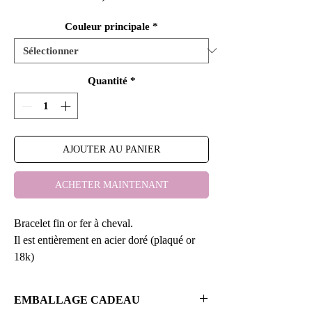
Couleur principale
*
Quantité
*
AJOUTER AU PANIER
ACHETER MAINTENANT
Bracelet fin or fer à cheval.
Il est entièrement en acier doré (plaqué or
18k)
.Possibilité de faire du sur mesure, il suffit
de me communiquer la mesure de votre
EMBALLAGE CADEAU
poignet.