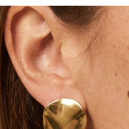
rrive.
is de naissance. (Cf deuxième photo).
isé avec les mois de naissances de ma fille,
res.
e avant. Cela sera sûrement possible.
ors de votre commande ou par message.
 basée ici :
re