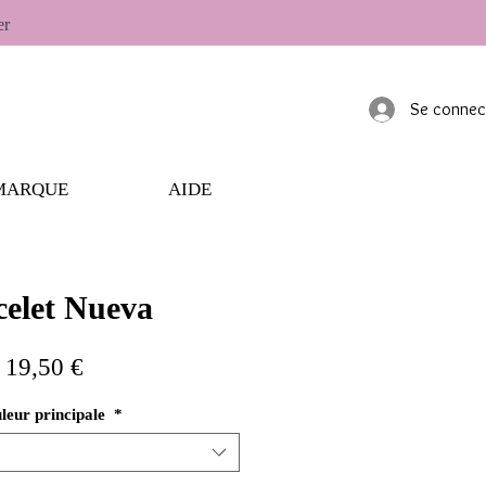
er
Se connec
MARQUE
AIDE
celet Nueva
Prix
19,50 €
leur principale
*