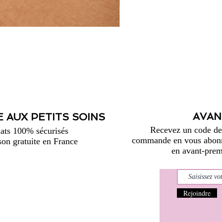
AVAN
 AUX PETITS SOINS
Recevez un code de 
ats 100% sécurisés
commande en vous abonna
son gratuite en France
en avant-premi
Rejoindre