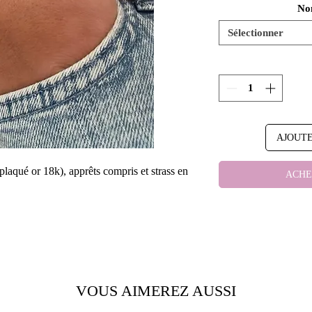
No
Sélectionner
AJOUTE
plaqué or 18k), apprêts compris et strass en
ACHE
e sur demande (n’hésitez pas à me
VOUS AIMEREZ AUSSI
x). Me préciser lorsque celui ci doit être