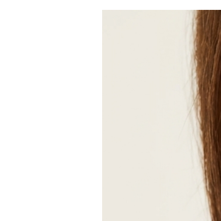
Chainette d’ajustement quoi qu’il a
Chaque couleur correspond à un mo
Le bracelet porté est le miens, réal
mon mari et le miens.
Possibilité de choisir jusqu’à 4 pier
Pour plus, me contacter par messag
Me communiquer les mois choisi l
Détails:
Article fait main
Envoyé par une petite entreprise
France
Matériaux : Acier, Inox, Or, Ver
Fermeture: Mousqueton
Réglable
Style: Minimaliste