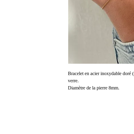
Bracelet en acier inoxydable doré (
verre.
Diamètre de la pierre 8mm.
Bracelet fin, type minimaliste.
Réalisé sur commande et sur mesur
communiquer la mesure de votre choi
fait pour un enfant (son âge).