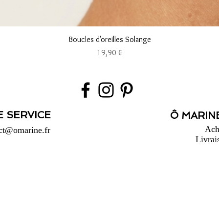
Aperçu rapide
Boucles d'oreilles Solange
Prix
19,90 €
E SERVICE
Ô MARINE
Ach
ct@omarine.fr
Livrai